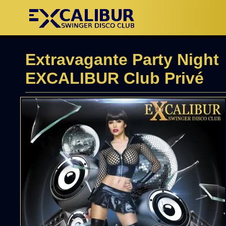
Extravagante Party Night
EXCALIBUR Club Privé